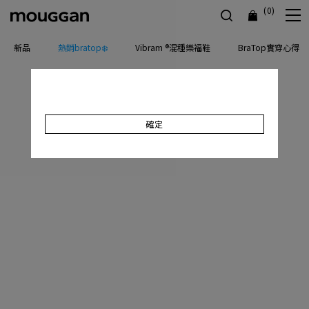
(0)
新品
熱銷bratop❄️
Vibram ®混種樂福鞋
BraTop實穿心得
確定