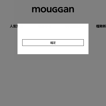
人氣預購
優惠專區
收肉顯瘦系列
檔期新
確定