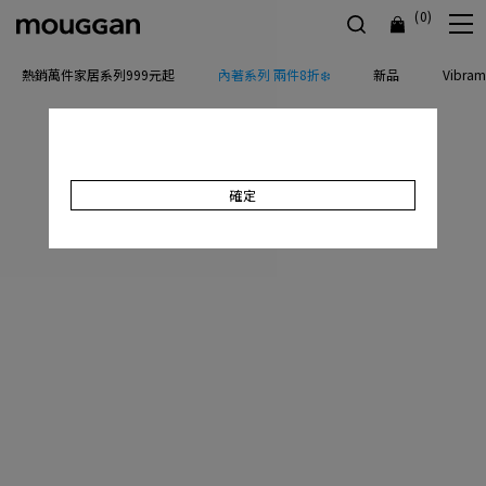
(0)
熱銷萬件家居系列999元起
內著系列 兩件8折❄️
新品
Vibr
確定