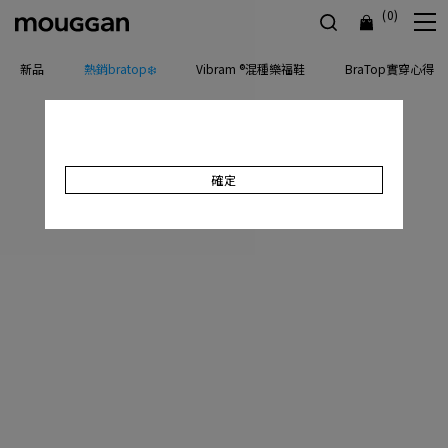
(0)
新品
熱銷bratop❄️
Vibram ®混種樂福鞋
BraTop實穿心得
確定