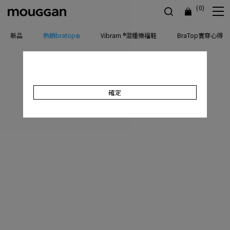
(0)
新品
熱銷bratop❄️
Vibram ®混種樂福鞋
BraTop實穿心得
確定