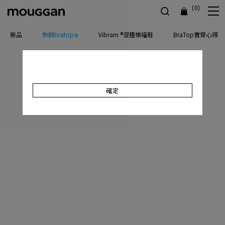
(0)
新品
熱銷bratop❄️
Vibram ®混種樂福鞋
BraTop實穿心得
確定