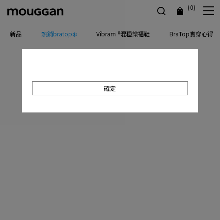
(0)
新品
熱銷bratop❄️
Vibram ®混種樂福鞋
BraTop實穿心得
確定