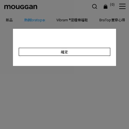
(0)
新品
熱銷bratop❄️
Vibram ®混種樂福鞋
BraTop實穿心得
確定