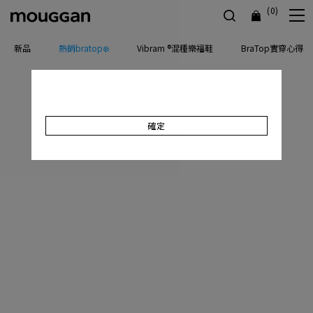
(0)
新品
熱銷bratop❄️
Vibram ®混種樂福鞋
BraTop實穿心得
確定