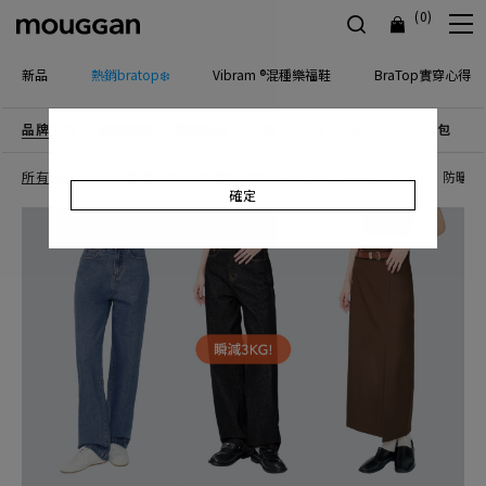
(0)
新品
熱銷bratop❄️
Vibram ®混種樂福鞋
BraTop實穿心得
品牌主打
優惠活動
檔期新品
上身
下身
連身
配件包包
飾
所有商品
內衣選購指南
熱銷補貨到
本月新品
蕾絲系列
防曬｜
確定