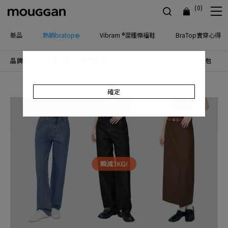
(0)
新品
熱銷bratop❄️
Vibram ®混種樂福鞋
BraTop實穿心得
品牌主打
優惠活動
檔期新品
上身
下身
連身
配件包包
飾
確定