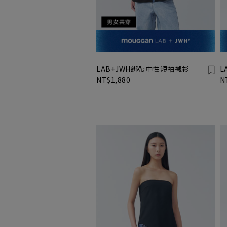
LAB+JWH綁帶中性短袖襯衫
L
NT$1,880
N