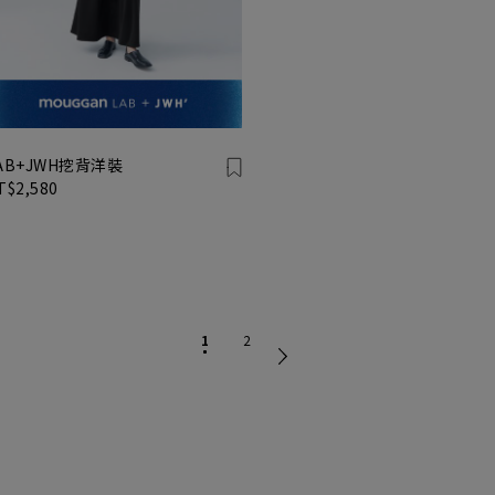
AB+JWH挖背洋裝
T$2,580
1
2