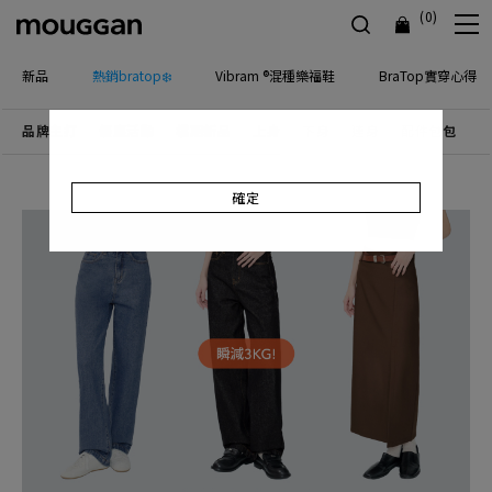
(0)
新品
熱銷bratop❄️
Vibram ®混種樂福鞋
BraTop實穿心得
品牌主打
優惠活動
檔期新品
上身
下身
連身
配件包包
飾
確定