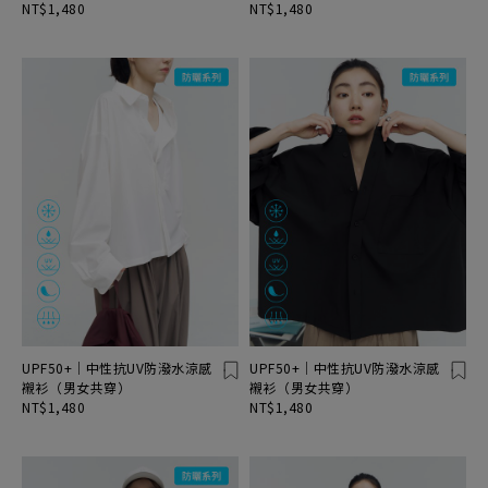
NT$1,480
NT$1,480
UPF50+｜中性抗UV防潑水涼感
UPF50+｜中性抗UV防潑水涼感
襯衫（男女共穿）
襯衫（男女共穿）
NT$1,480
NT$1,480