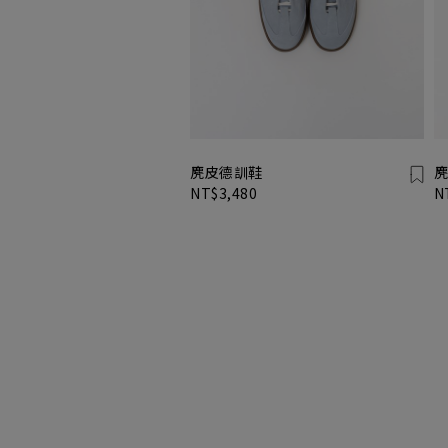
麂皮德訓鞋
麂
NT$3,480
N