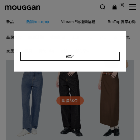
(0)
新品
熱銷bratop❄️
Vibram ®混種樂福鞋
BraTop實穿心得
品牌主打
優惠活動
檔期新品
上身
下身
連身
配件包包
飾
家居服
寢具
香氛小物
家飾
寵物配件
確定