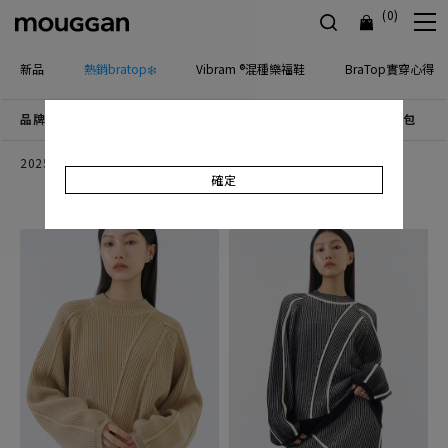
(0)
新品
熱銷bratop❄️
Vibram ®混種樂福鞋
BraTop實穿心得
品牌主打
優惠活動
檔期新品
上身
下身
連身
配件包包
飾
2025AW
2025 SS
2024 SS
2023 AW
2023 SS
確定
排序