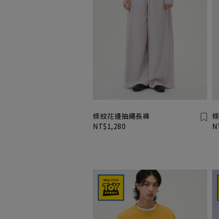
條紋花邊抽繩長褲
條
NT$1,280
N