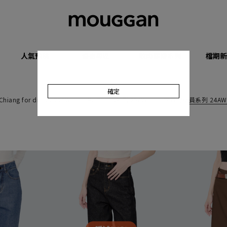
人氣預購
優惠專區
收肉顯瘦系列
檔期新
確定
 Chiang for disney 25AW
MUPPETS系列 25AW
玩具總動員系列 24AW