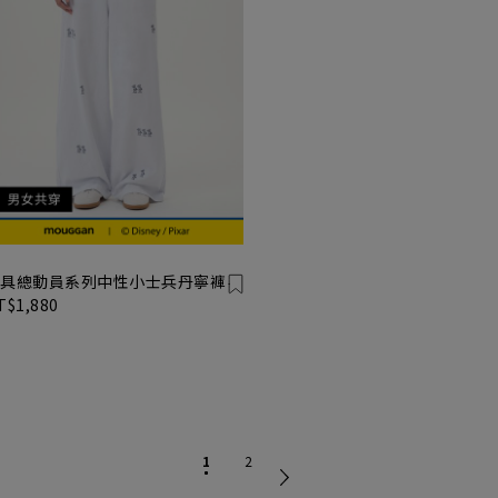
具總動員系列中性小士兵丹寧褲
T$1,880
1
2