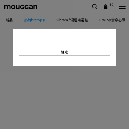
(0)
新品
熱銷bratop❄️
Vibram ®混種樂福鞋
BraTop實穿心得
確定