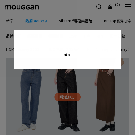
(0)
新品
熱銷bratop❄️
Vibram ®混種樂福鞋
BraTop實穿心得
品牌主打
優惠活動
檔期新品
上身
下身
連身
配件包包
飾
HOME disney 26SS
THE SMURFS 25AW
Molly Chiang for disney 25
確定