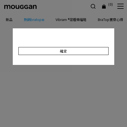
(0)
新品
熱銷bratop❄️
Vibram ®混種樂福鞋
BraTop實穿心得
確定