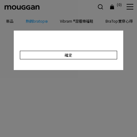
(0)
新品
熱銷bratop❄️
Vibram ®混種樂福鞋
BraTop實穿心得
確定