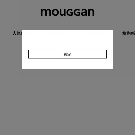
人氣預購
優惠專區
收肉顯瘦系列
檔期新
確定