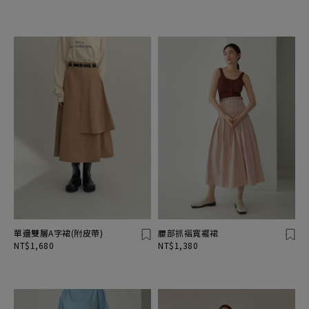
單邊雙層A字裙(附皮帶)
腰部抓褶寬襬裙
NT$1,680
NT$1,380