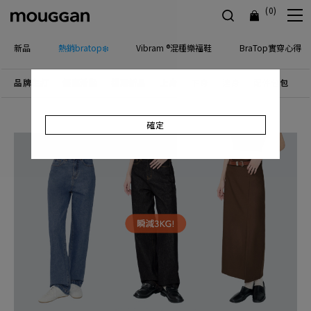
(0)
新品
熱銷bratop❄️
Vibram ®混種樂福鞋
BraTop實穿心得
品牌主打
優惠活動
檔期新品
上身
下身
連身
配件包包
飾
確定