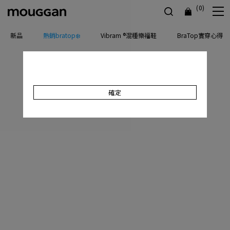
(0)
新品
熱銷bratop❄️
Vibram ®混種樂福鞋
BraTop實穿心得
確定