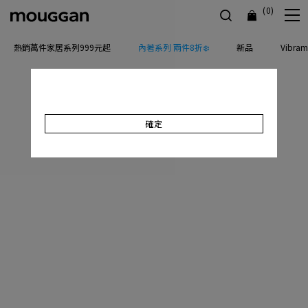
(0)
熱銷萬件家居系列999元起
內著系列 兩件8折❄️
新品
Vibr
確定