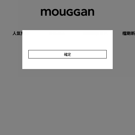
人氣預購
優惠專區
收肉顯瘦系列
檔期新
確定