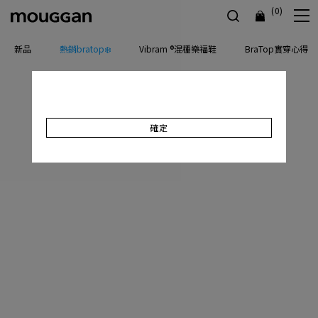
(0)
新品
熱銷bratop❄️
Vibram ®混種樂福鞋
BraTop實穿心得
確定