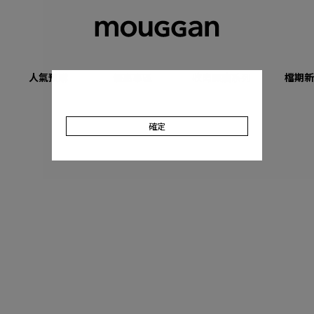
人氣預購
優惠專區
收肉顯瘦系列
檔期新
確定