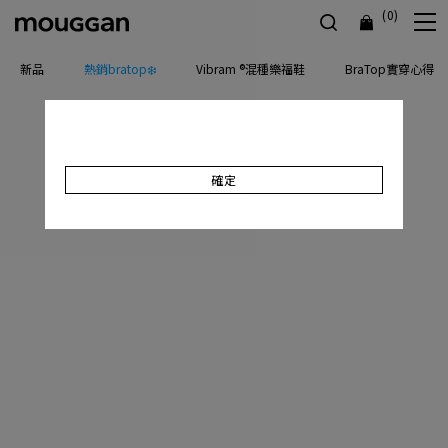
(0)
新品
熱銷bratop❄️
Vibram ®混種樂福鞋
BraTop實穿心得
確定