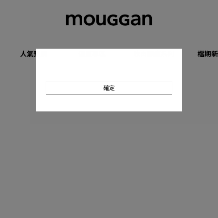
人氣預購
優惠專區
收肉顯瘦系列
檔期新
確定