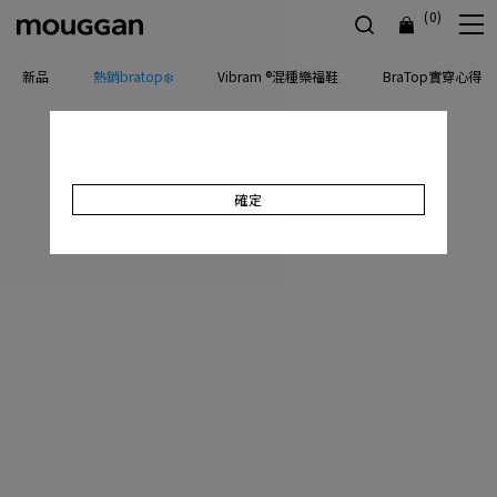
(0)
新品
熱銷bratop❄️
Vibram ®混種樂福鞋
BraTop實穿心得
確定