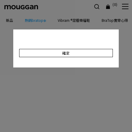
(0)
新品
熱銷bratop❄️
Vibram ®混種樂福鞋
BraTop實穿心得
確定