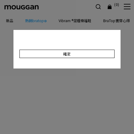
(0)
新品
熱銷bratop❄️
Vibram ®混種樂福鞋
BraTop實穿心得
確定