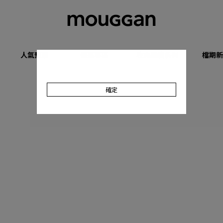
人氣預購
優惠專區
收肉顯瘦系列
檔期新
確定