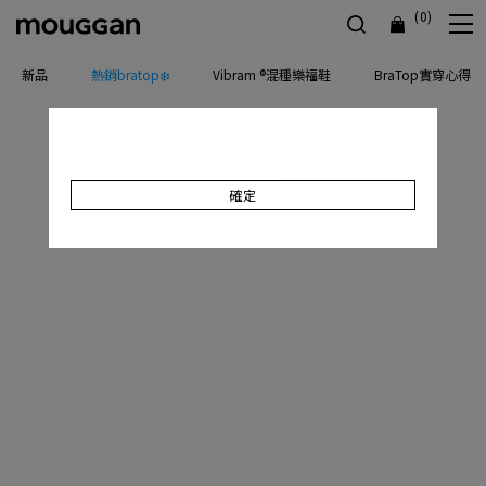
(0)
新品
熱銷bratop❄️
Vibram ®混種樂福鞋
BraTop實穿心得
確定