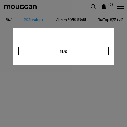
(0)
新品
熱銷bratop❄️
Vibram ®混種樂福鞋
BraTop實穿心得
確定