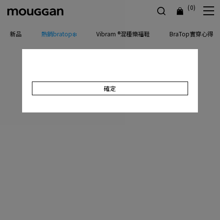
(0)
新品
熱銷bratop❄️
Vibram ®混種樂福鞋
BraTop實穿心得
確定