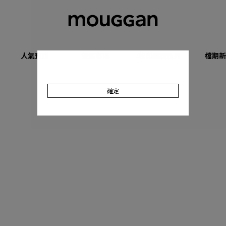
人氣預購
優惠專區
收肉顯瘦系列
檔期新
確定