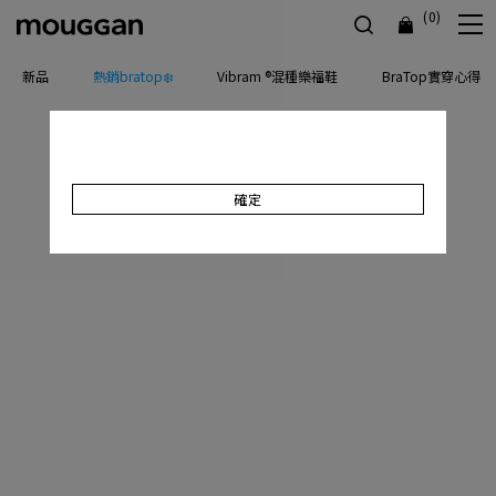
(0)
新品
熱銷bratop❄️
Vibram ®混種樂福鞋
BraTop實穿心得
確定