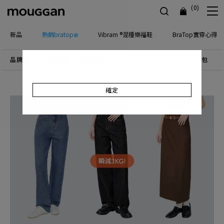
(0)
新品
熱銷bratop❄️
Vibram ®混種樂福鞋
BraTop實穿心得
品牌主打
優惠活動
檔期新品
上身
下身
連身
配件包包
飾
確定