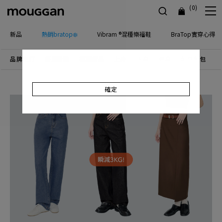
(0)
新品
熱銷bratop❄️
Vibram ®混種樂福鞋
BraTop實穿心得
品牌主打
優惠活動
檔期新品
上身
下身
連身
配件包包
飾
確定