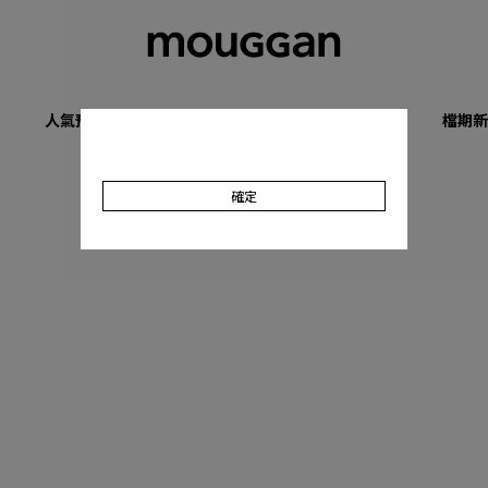
人氣預購
優惠專區
收肉顯瘦系列
檔期新
確定