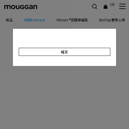
(0)
新品
熱銷bratop❄️
Vibram ®混種樂福鞋
BraTop實穿心得
確定