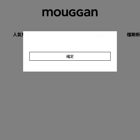
人氣預購
優惠專區
收肉顯瘦系列
檔期新
確定