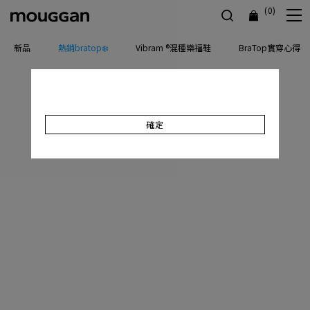
(0)
新品
熱銷bratop❄️
Vibram ®混種樂福鞋
BraTop實穿心得
確定