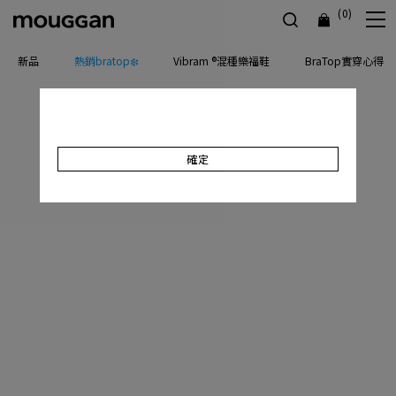
(0)
新品
熱銷bratop❄️
Vibram ®混種樂福鞋
BraTop實穿心得
確定