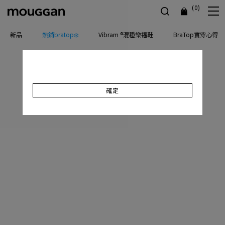
(0)
新品
熱銷bratop❄️
Vibram ®混種樂福鞋
BraTop實穿心得
確定