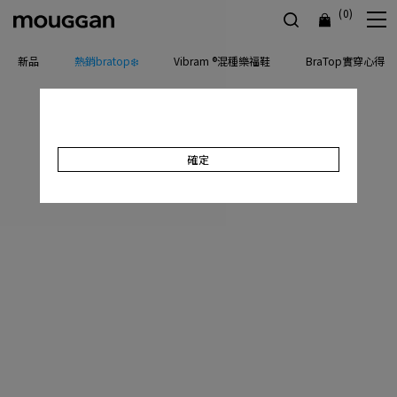
(0)
新品
熱銷bratop❄️
Vibram ®混種樂福鞋
BraTop實穿心得
確定