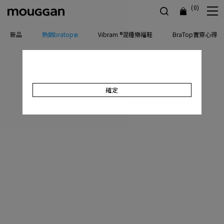
(0)
新品
熱銷bratop❄️
Vibram ®混種樂福鞋
BraTop實穿心得
確定