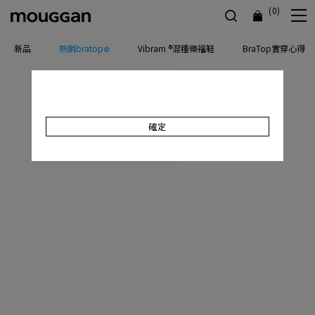
(0)
新品
熱銷bratop❄️
Vibram ®混種樂福鞋
BraTop實穿心得
確定